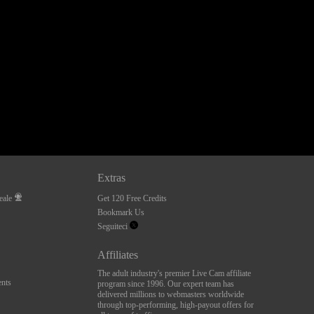
Extras
eale
Get 120 Free Credits
Bookmark Us
Seguiteci
Affiliates
The adult industry's premier Live Cam affiliate
nts
program since 1996. Our expert team has
delivered millions to webmasters worldwide
through top-performing, high-payout offers for