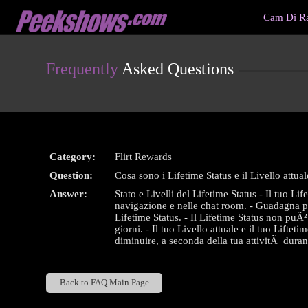
Live
Cam Di Ra
Cams
User
status
Frequently
Asked Questions
Category:
Flirt Rewards
Question:
Cosa sono i Lifetime Status e il Livello attua
Answer:
Stato e Livelli del Lifetime Status - Il tuo L
navigazione e nelle chat room. - Guadagna piÃ
Lifetime Status. - Il Lifetime Status non puÃ²
giorni. - Il tuo Livello attuale e il tuo Lifte
diminuire, a seconda della tua attivitÃ durante
Back to FAQ Main Page