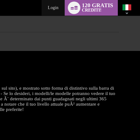
Language
120 GRATIS
switch
Login
CREDITI!
ul sito), e mostrato sotto forma di distintivo sulla barra di
 Se lo desideri, i modelli/le modelle potranno vedere il tuo
uale Ã¨ determinato dai punti guadagnati negli ultimi 365
o a notare che il tuo livello attuale puÃ² aumentare e
le preferite!