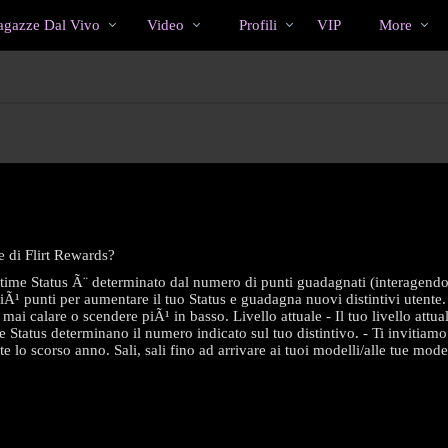
Di
bio
Special
gazze Dal Vivo
Video
Profili
VIP
More
tendenza
le di Flirt Rewards?
ifetime Status Ã¨ determinato dal numero di punti guadagnati (interagendo s
¹ punti per aumentare il tuo Status e guadagna nuovi distintivi utente. -
 mai calare o scendere piÃ¹ in basso. Livello attuale - Il tuo livello att
time Status determinano il numero indicato sul tuo distintivo. - Ti invitiam
 lo scorso anno. Sali, sali fino ad arrivare ai tuoi modelli/alle tue model
LIMITED TIME OFFER!