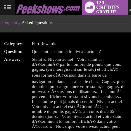
120
CRÉDITS
User
GRATUIT!
status
Frequently
Asked Questions
Category:
Flirt Rewards
Question:
Que sont le statut et le niveau actuel ?
LIMITED TIME OFFER!
Answer:
Statut & Niveau actuel - Votre statut est
dÃ©terminÃ© par le nombre de points que vous
gagnez (en interagissant sur le site) et affichÃ©
sous forme dâÃ©cusson dans la barre de
navigation et dans les salles de chat. - Gagnez plus
de points pour augmenter votre statut, et gagnez de
nouveaux Ã©cussons d'utilisateurs. - Les modÃ¨les
peuvent afficher votre statut si vous le souhaitez. -
Le statut ne peut jamais descendre. Niveau actuel -
Votre niveau actuel est dÃ©terminÃ© par le
nombre de points gagnÃ©s au cours des 365
derniers jours. - Votre niveau actuel et votre statut
dÃ©terminent le nombre affichÃ© dans votre
Ã©cusson. - Notez que votre niveau actuel peut