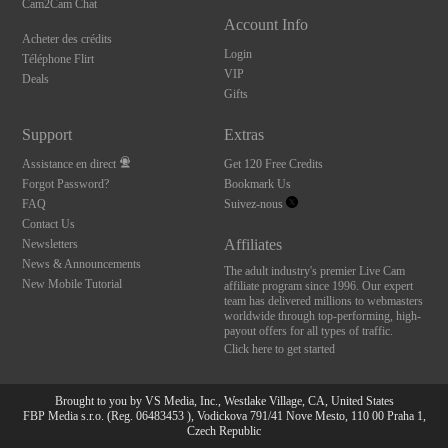
Cam2Cam Chat
Account Info
Acheter des crédits
Login
Téléphone Flirt
VIP
Deals
Gifts
Support
Extras
Assistance en direct
Get 120 Free Credits
Forgot Password?
Bookmark Us
FAQ
Suivez-nous
Contact Us
Affiliates
Newsletters
News & Announcements
The adult industry's premier Live Cam
New Mobile Tutorial
affiliate program since 1996. Our expert
team has delivered millions to webmasters
worldwide through top-performing, high-
payout offers for all types of traffic.
Click here to get started
Brought to you by VS Media, Inc., Westlake Village, CA, United States
FBP Media s.r.o. (Reg. 06483453 ), Vodickova 791/41 Nove Mesto, 110 00 Praha 1,
Czech Republic