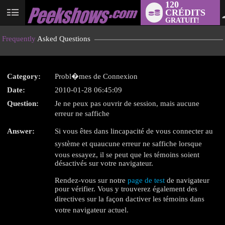
120
CRÉDITS
User
GRATUIT!
status
Frequently
Asked Questions
Category:
Probl�mes de Connexion
LIMITED TIME OFFER!
Date:
2010-01-28 06:45:09
Question:
Je ne peux pas ouvrir de session, mais aucune
erreur ne saffiche
Answer:
Si vous êtes dans lincapacité de vous connecter au
système et quaucune erreur ne saffiche lorsque
vous essayez, il se peut que les témoins soient
désactivés sur votre navigateur.
Rendez-vous sur notre
page de test
de navigateur
pour vérifier. Vous y trouverez également des
directives sur la façon dactiver les témoins dans
votre navigateur actuel.