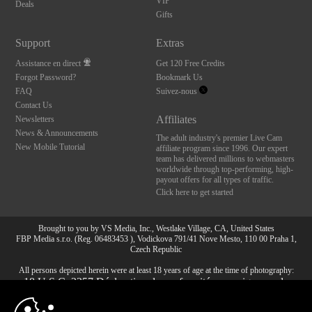
VIP
Deals
Gifts
Support
Extras
Assistance en direct
Get 120 Free Credits
Forgot Password?
Bookmark Us
FAQ
Suivez-nous
Contact Us
Affiliates
Newsletters
News & Announcements
The adult industry's premier Live Cam
New Mobile Tutorial
affiliate program since 1996. Our expert
team has delivered millions to webmasters
worldwide through top-performing, high-
payout offers for all types of traffic.
Click here to get started
Brought to you by VS Media, Inc., Westlake Village, CA, United States
FBP Media s.r.o. (Reg. 06483453 ), Vodickova 791/41 Nove Mesto, 110 00 Praha 1,
Czech Republic
All persons depicted herein were at least 18 years of age at the time of photography:
10:00
18 U.S.C. 2257 Déclaration de conformité aux exigences de
conservation des enregistrements