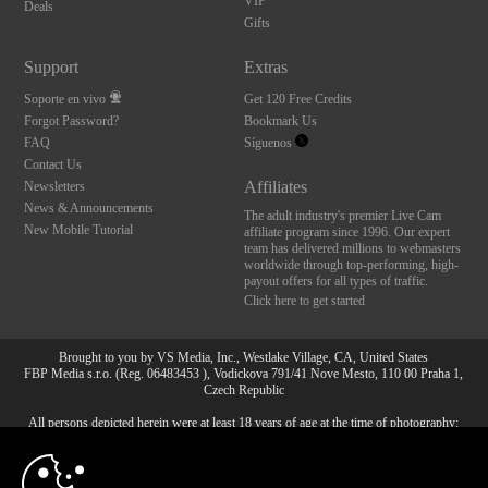
VIP
Deals
Gifts
Support
Extras
Soporte en vivo
Get 120 Free Credits
Forgot Password?
Bookmark Us
FAQ
Síguenos
Contact Us
Affiliates
Newsletters
News & Announcements
The adult industry's premier Live Cam
New Mobile Tutorial
affiliate program since 1996. Our expert
team has delivered millions to webmasters
worldwide through top-performing, high-
payout offers for all types of traffic.
Click here to get started
Brought to you by VS Media, Inc., Westlake Village, CA, United States
FBP Media s.r.o. (Reg. 06483453 ), Vodickova 791/41 Nove Mesto, 110 00 Praha 1,
Czech Republic
All persons depicted herein were at least 18 years of age at the time of photography:
10:00
18 Declaración de cumplimiento de los requisitos de
mantenimiento de registros U. S. C. 2257