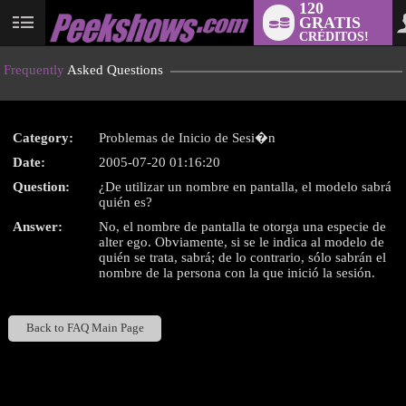
120
GRATIS
User
CRÉDITOS!
status
Frequently
Asked Questions
Category:
Problemas de Inicio de Sesi�n
LIMITED TIME OFFER!
Date:
2005-07-20 01:16:20
Question:
¿De utilizar un nombre en pantalla, el modelo sabrá
quién es?
Answer:
No, el nombre de pantalla te otorga una especie de
alter ego. Obviamente, si se le indica al modelo de
quién se trata, sabrá; de lo contrario, sólo sabrán el
nombre de la persona con la que inició la sesión.
Back to FAQ Main Page